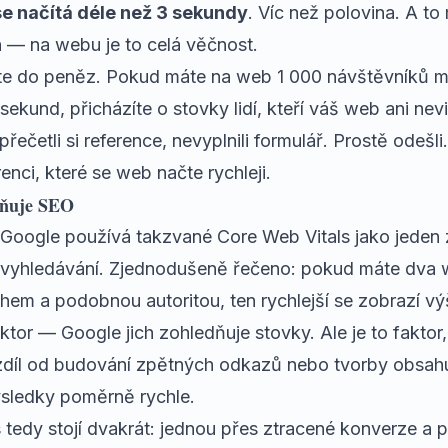
se načítá déle než 3 sekundy
. Víc než polovina. A to
 — na webu je to celá věčnost.
žte do peněz. Pokud máte na web 1 000 návštěvníků m
sekund, přicházíte o stovky lidí, kteří váš web ani nevi
řečetli si reference, nevyplnili formulář. Prostě odešli
enci, které se web načte rychleji.
ivňuje SEO
Google používá takzvané Core Web Vitals jako jeden 
 vyhledávání. Zjednodušeně řečeno: pokud máte dva 
m a podobnou autoritou, ten rychlejší se zobrazí vý
aktor — Google jich zohledňuje stovky. Ale je to faktor
rozdíl od budování zpětných odkazů nebo tvorby obsahu
sledky poměrně rychle.
tedy stojí dvakrát: jednou přes ztracené konverze a 