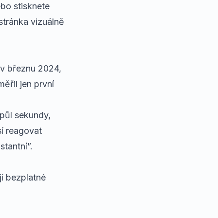
ebo stisknete
stránka vizuálně
) v březnu 2024,
ěřil jen první
 půl sekundy,
sí reagovat
stantní”.
jí bezplatné