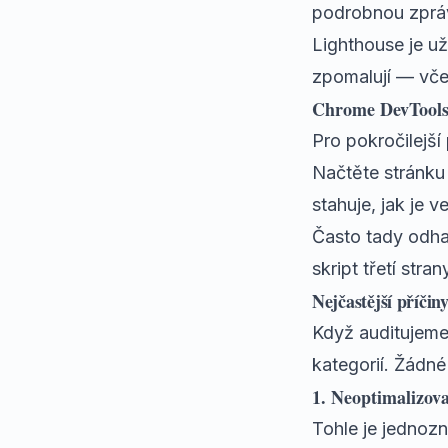
podrobnou zprávu
Lighthouse je už
zpomalují — včet
Chrome DevTools
Pro pokročilejší
Načtěte stránku 
stahuje, jak je v
Často tady odha
skript třetí stra
Nejčastější příči
Když auditujeme
kategorií. Žádné
1. Neoptimalizov
Tohle je jednoz