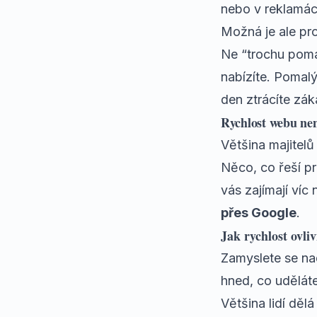
nebo v reklamác
Možná je ale pr
Ne “trochu pomal
nabízíte. Pomalý
den ztrácíte zák
Rychlost webu nen
Většina majitelů
Něco, co řeší p
vás zajímají víc 
přes Google
.
Jak rychlost ovli
Zamyslete se na
hned, co uděláte
Většina lidí děl