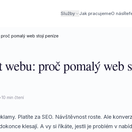
Služby
Jak pracujeme
O nás
Ref
 proč pomalý web stojí peníze
t webu: proč pomalý web s
•
10 min čtení
eklamy. Platíte za SEO. Návštěvnost roste. Ale konver
konce klesají. A vy si říkáte, jestli je problém v nabí