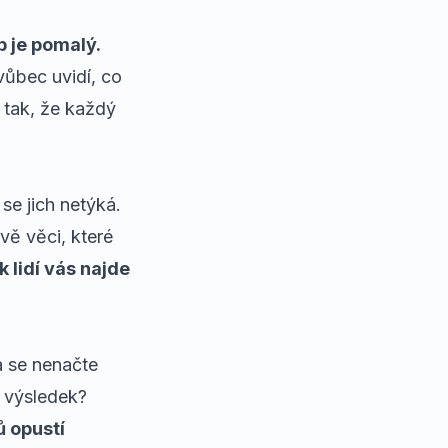
 je pomalý.
vůbec uvidí, co
 tak, že každý
se jich netýká.
ě věci, které
ik lidí vás najde
a se nenačte
ý výsledek?
ů opustí