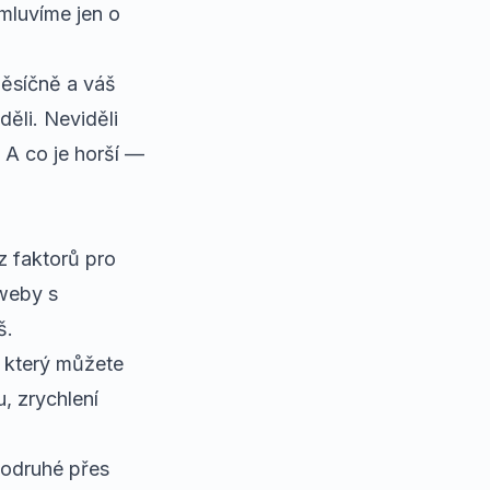
 mluvíme jen o
ěsíčně a váš
děli. Neviděli
. A co je horší —
z faktorů pro
weby s
š.
, který můžete
, zrychlení
podruhé přes