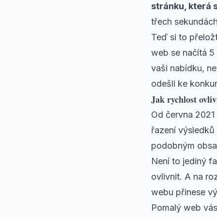
stránku, která 
třech sekundách
Teď si to přelo
web se načítá 5 
vaši nabídku, nep
odešli ke konkur
Jak rychlost ovl
Od června 2021 
řazení výsledků
podobným obsahe
Není to jediný f
ovlivnit. A na 
webu přinese vý
Pomalý web vás 