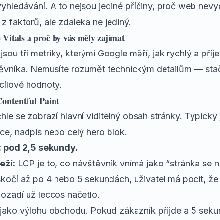
vyhledávání. A to nejsou jediné příčiny,
proč web nevy
 z faktorů, ale zdaleka ne jediný.
Vitals a proč by vás měly zajímat
jsou tři metriky, kterými Google měří, jak rychlý a pří
ěvníka. Nemusíte rozumět technickým detailům — stač
 cílové hodnoty.
ontentful Paint
hle se zobrazí hlavní viditelný obsah stránky. Typicky 
ce, nadpis nebo celý hero blok.
: pod 2,5 sekundy.
eží:
LCP je to, co návštěvník vnímá jako “stránka se n
skočí až po 4 nebo 5 sekundách, uživatel má pocit, ž
ozadí už leccos načetlo.
 jako výlohu obchodu. Pokud zákazník přijde a 5 sekun