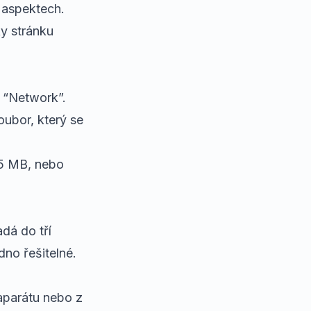
h aspektech.
ky stránku
u “Network”.
oubor, který se
 5 MB, nebo
dá do tří
dno řešitelné.
aparátu nebo z