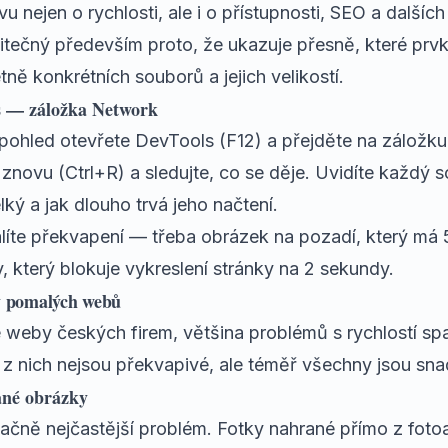
 nejen o rychlosti, ale i o přístupnosti, SEO a dalšíc
itečný především proto, že ukazuje přesně, které prv
ně konkrétních souborů a jejich velikostí.
 — záložka Network
 pohled otevřete DevTools (F12) a přejděte na záložk
znovu (Ctrl+R) a sledujte, co se děje. Uvidíte každý s
elký a jak dlouho trvá jeho načtení.
líte překvapení — třeba obrázek na pozadí, který má
ny, který blokuje vykreslení stránky na 2 sekundy.
ny pomalých webů
 weby českých firem, většina problémů s rychlostí spa
 z nich nejsou překvapivé, ale téměř všechny jsou sna
ané obrázky
načně nejčastější problém. Fotky nahrané přímo z foto