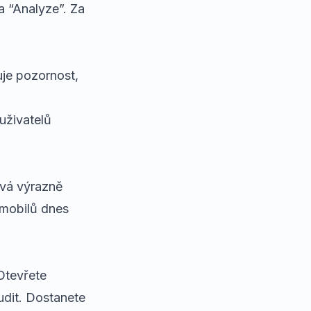
a “Analyze”. Za
je pozornost,
uživatelů
ývá výrazně
z mobilů dnes
Otevřete
udit. Dostanete