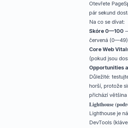
Otevřete
PageSp
pár sekund dost
Na co se dívat:
Skóre 0—100
—
červená (0—49) 
Core Web Vital
(pokud jsou dos
Opportunities 
Důležité: testuj
horší, protože s
přichází většina
Lighthouse (podr
Lighthouse je n
DevTools (kláve