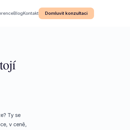
erence
Blog
Kontakt
Domluvit konzultaci
tojí
ze? Ty se
dce, v ceně,