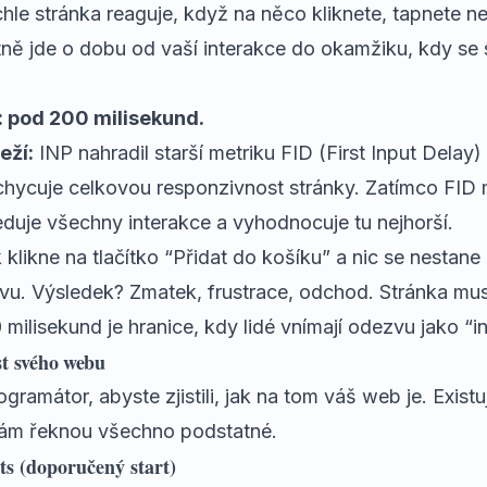
hle stránka reaguje, když na něco kliknete, tapnete n
tně jde o dobu od vaší interakce do okamžiku, kdy se 
: pod 200 milisekund.
eží:
INP nahradil starší metriku FID (First Input Delay
hycuje celkovou responzivnost stránky. Zatímco FID m
leduje všechny interakce a vyhodnocuje tu nejhorší.
klikne na tlačítko “Přidat do košíku” a nic se nestane
ovu. Výsledek? Zmatek, frustrace, odchod. Stránka mu
ilisekund je hranice, kdy lidé vnímají odezvu jako “in
st svého webu
gramátor, abyste zjistili, jak na tom váš web je. Existu
 vám řeknou všechno podstatné.
ts (doporučený start)