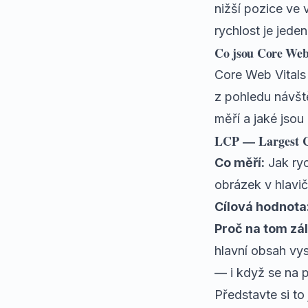
nižší pozice ve 
rychlost je jeden
Co jsou Core Web 
Core Web Vitals 
z pohledu návšt
měří a jaké jsou
LCP — Largest C
Co měří:
Jak ryc
obrázek v hlavič
Cílová hodnota
Proč na tom zál
hlavní obsah vy
— i když se na p
Představte si to