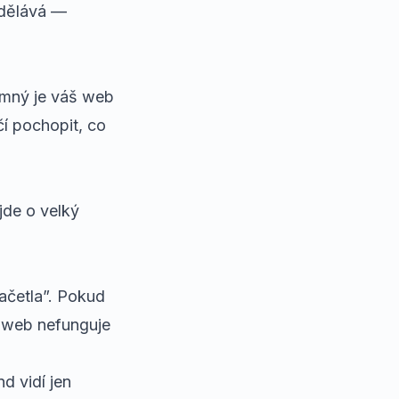
dělává
—
jemný je váš web
í pochopit, co
jde o velký
ačetla”. Pokud
e web nefunguje
d vidí jen