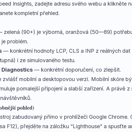
eed Insights
, zadejte adresu svého webu a klikněte n
anete kompletní přehled.
 zelená (90+) je výborná, oranžová (50—89) potřebu
je problém.
s
— konkrétní hodnoty LCP, CLS a INP z reálných dat 
tupná) i ze simulovaného testu.
a Diagnostics
— konkrétní doporučení, co zlepšit.
te zvlášť mobilní a desktopovou verzi. Mobilní skóre b
imuluje pomalejší připojení a slabší zařízení. A právě 
 návštěvníků.
obnější pohled)
ástroj zabudovaný přímo v prohlížeči Google Chrome. 
sa F12), přejděte na záložku “Lighthouse” a spusťte a