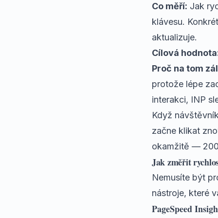
Co měří:
Jak ryc
klávesu. Konkré
aktualizuje.
Cílová hodnota
Proč na tom zál
protože lépe zac
interakci, INP s
Když návštěvník 
začne klikat zn
okamžitě — 200 m
Jak změřit rychlo
Nemusíte být pro
nástroje, které
PageSpeed Insigh