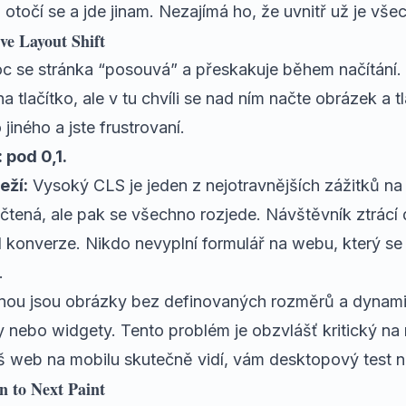
 otočí se a jde jinam. Nezajímá ho, že uvnitř už je vše
e Layout Shift
 se stránka “posouvá” a přeskakuje během načítání.
a tlačítko, ale v tu chvíli se nad ním načte obrázek a t
jiného a jste frustrovaní.
 pod 0,1.
eží:
Vysoký CLS je jeden z nejotravnějších zážitků na
ačtená, ale pak se všechno rozjede. Návštěvník ztrácí
d konverze. Nikdo nevyplní formulář na webu, který s
.
činou jsou obrázky bez definovaných rozměrů a dynam
y nebo widgety. Tento problém je obzvlášť kritický na
áš web na mobilu skutečně vidí
, vám desktopový test 
n to Next Paint