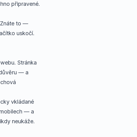
chno připravené.
 Znáte to —
lačítko uskočí.
 webu. Stránka
 důvěru — a
e chová
icky vkládané
 mobilech — a
nikdy neukáže.