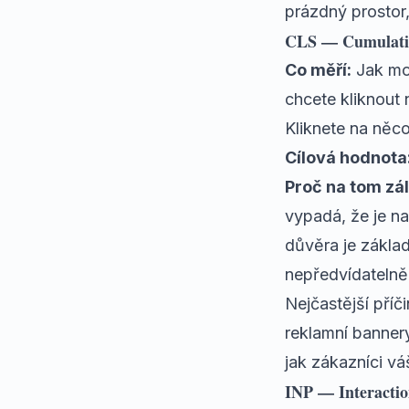
prázdný prostor,
CLS — Cumulativ
Co měří:
Jak moc
chcete kliknout n
Kliknete na něco 
Cílová hodnota:
Proč na tom zál
vypadá, že je n
důvěra je zákla
nepředvídatelně
Nejčastější pří
reklamní banner
jak zákazníci v
INP — Interactio