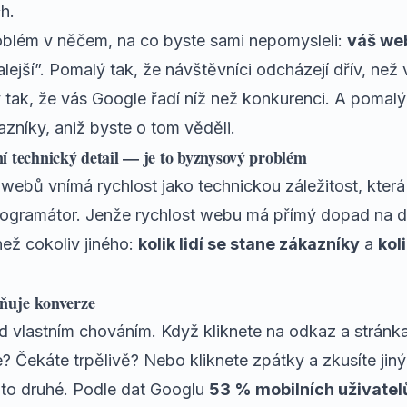
h.
oblém v něčem, na co byste sami nepomysleli:
váš web
ejší”. Pomalý tak, že návštěvníci odcházejí dřív, než 
 tak, že vás Google řadí níž než konkurenci. A pomalý
azníky, aniž byste o tom věděli.
í technický detail — je to byznysový problém
 webů vnímá rychlost jako technickou záležitost, která 
rogramátor. Jenže rychlost webu má přímý dopad na dv
než cokoliv jiného:
kolik lidí se stane zákazníky
a
kol
vňuje konverze
d vlastním chováním. Když kliknete na odkaz a stránk
? Čekáte trpělivě? Nebo kliknete zpátky a zkusíte jin
á to druhé. Podle dat Googlu
53 % mobilních uživatel