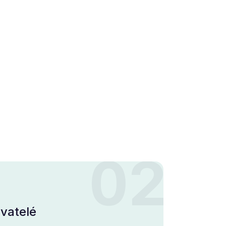
02
ivatelé