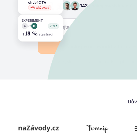
chybí CTA
143 spokojených klientů
Vysoký dopad
EXPERIMENT
A
vs
B
Vítěz
+18 %
registrací
Získejte mini-audit zdarma
Výsledky do 72 hodin
Bez platební
Dův