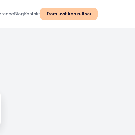
erence
Blog
Kontakt
Domluvit konzultaci