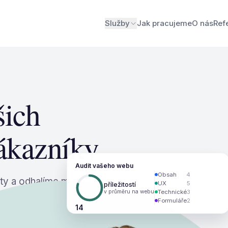
Služby
Jak pracujeme
O nás
Ref
šich
ákazníky
Audit vašeho webu
Obsah
4
y a odhalíme místa,
UX
5
příležitostí
v průměru na webu
Technické
3
zníky.
Formuláře
2
14