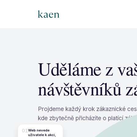
Uděláme z va
návštěvníků z
Projdeme každý krok zákaznické cest
kde zbytečně přicházíte o platící záka
01
Web nevede
uživatele k akci,