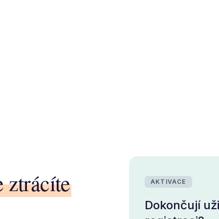
 ztrácíte
AKTIVACE
Dokončují už