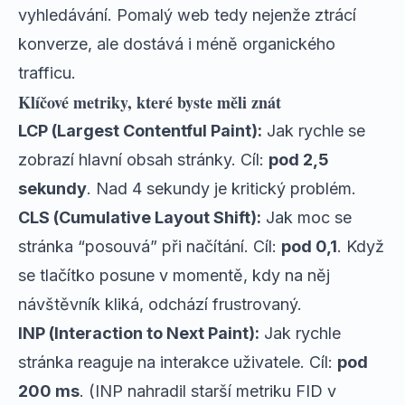
vyhledávání. Pomalý web tedy nejenže ztrácí
konverze, ale dostává i méně organického
trafficu.
Klíčové metriky, které byste měli znát
LCP (Largest Contentful Paint):
Jak rychle se
zobrazí hlavní obsah stránky. Cíl:
pod 2,5
sekundy
. Nad 4 sekundy je kritický problém.
CLS (Cumulative Layout Shift):
Jak moc se
stránka “posouvá” při načítání. Cíl:
pod 0,1
. Když
se tlačítko posune v momentě, kdy na něj
návštěvník kliká, odchází frustrovaný.
INP (Interaction to Next Paint):
Jak rychle
stránka reaguje na interakce uživatele. Cíl:
pod
200 ms
. (INP nahradil starší metriku FID v