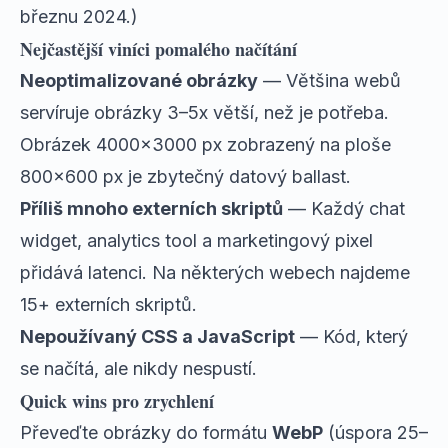
březnu 2024.)
Nejčastější viníci pomalého načítání
Neoptimalizované obrázky
— Většina webů
servíruje obrázky 3–5x větší, než je potřeba.
Obrázek 4000x3000 px zobrazený na ploše
800x600 px je zbytečný datový ballast.
Příliš mnoho externích skriptů
— Každý chat
widget, analytics tool a marketingový pixel
přidává latenci. Na některých webech najdeme
15+ externích skriptů.
Nepoužívaný CSS a JavaScript
— Kód, který
se načítá, ale nikdy nespustí.
Quick wins pro zrychlení
Převeďte obrázky do formátu
WebP
(úspora 25–