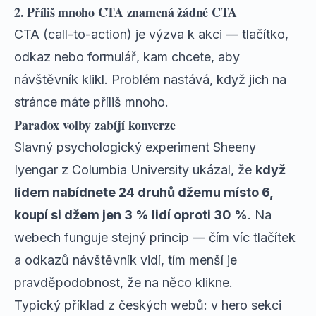
2. Příliš mnoho CTA znamená žádné CTA
CTA (call-to-action) je výzva k akci — tlačítko,
odkaz nebo formulář, kam chcete, aby
návštěvník klikl. Problém nastává, když jich na
stránce máte příliš mnoho.
Paradox volby zabíjí konverze
Slavný psychologický experiment Sheeny
Iyengar z Columbia University ukázal, že
když
lidem nabídnete 24 druhů džemu místo 6,
koupí si džem jen 3 % lidí oproti 30 %
. Na
webech funguje stejný princip — čím víc tlačítek
a odkazů návštěvník vidí, tím menší je
pravděpodobnost, že na něco klikne.
Typický příklad z českých webů: v hero sekci