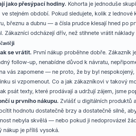
jí jako přesýpací hodiny.
Kohorta je jednoduše skupi
li ve stejném období. Pokud sledujete, kolik z lednové
ru, březnu a dubnu — a čísla prudce klesají hned po 
. Zákazníci odcházejí dřív, než stihnete vrátit náklady n
častěji
ak se vrátit.
První nákup proběhne dobře. Zákazník je
ádný follow-up, nenabídne důvod k návratu, nepřipom
 na vás zapomene — ne proto, že by byl nespokojený, 
inku si vzpomenout. Co a jak zákazníkovi v takový m
jak psát texty, které prodávají a udržují zájem
, jsme po
nčí u prvního nákupu.
Zvlášť u digitálních produktů a
cítit hodnotu dostatečně brzy a dostatečně silně, aby
enost nebyla skvělá — nebo pokud ji nedoprovázel žá
ý nákup je příliš vysoká.