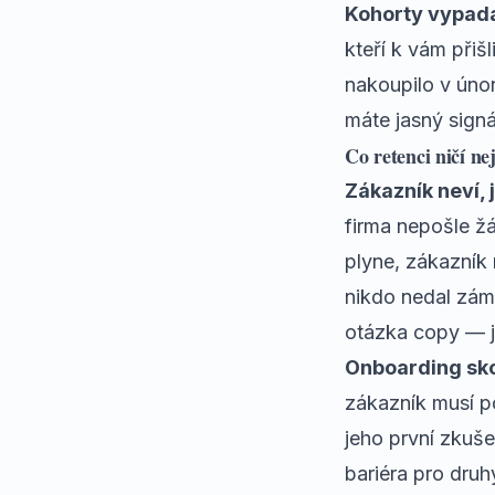
Kohorty vypada
kteří k vám přiš
nakoupilo v úno
máte jasný signál
Co retenci ničí nej
Zákazník neví, j
firma nepošle ž
plyne, zákazník
nikdo nedal zám
otázka copy —
Onboarding sko
zákazník musí po
jeho první zkuš
bariéra pro druh