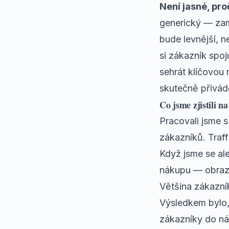
Není jasné, pro
generický — zam
bude levnější, n
si zákazník spo
sehrát klíčovou 
skutečně přivádě
Co jsme zjistili n
Pracovali jsme s
zákazníků. Traff
Když jsme se ale
nákupu — obraz s
Většina zákazník
Výsledkem bylo, 
zákazníky do nád