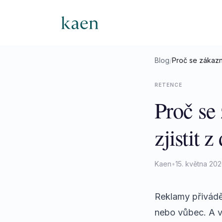
Blog
/
Proč se zákazníc
RETENCE
Proč se 
zjistit z
Kaen
•
15. května 20
Reklamy přiváděj
nebo vůbec. A vy