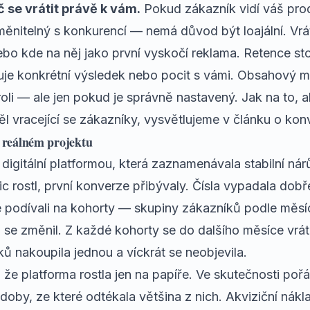
č se vrátit právě k vám.
Pokud zákazník vidí váš pro
ěnitelný s konkurencí — nemá důvod být loajální. Vrát
ebo kde na něj jako první vyskočí reklama. Retence stojí
juje konkrétní výsledek nebo pocit s vámi. Obsahový 
roli — ale jen pokud je správně nastavený. Jak na to, 
l vracející se zákazníky, vysvětlujeme v
článku o kon
a reálném projektu
 digitální platformou, která zaznamenávala stabilní ná
ic rostl, první konverze přibývaly. Čísla vypadala dobř
 podívali na kohorty — skupiny zákazníků podle měsíc
e změnil. Z každé kohorty se do dalšího měsíce vrátil
ů nakoupila jednou a víckrát se neobjevila.
že platforma rostla jen na papíře. Ve skutečnosti pořá
oby, ze které odtékala většina z nich. Akviziční nákl