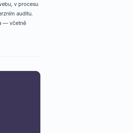
 webu, v procesu
rzním auditu
.
ka — včetně