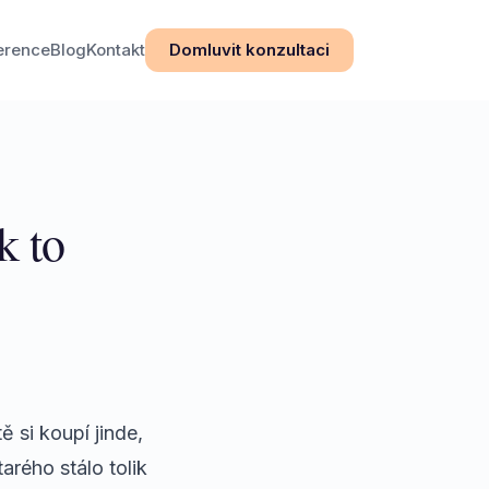
erence
Blog
Kontakt
Domluvit konzultaci
k to
 si koupí jinde,
rého stálo tolik