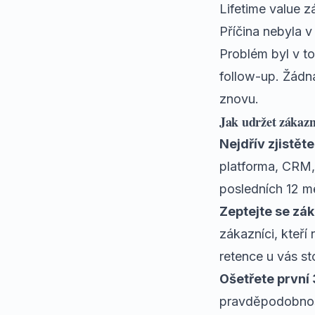
Lifetime value z
Příčina nebyla v 
Problém byl v t
follow-up. Žádn
znovu.
Jak udržet zákazn
Nejdřív zjistěte
platforma, CRM, 
posledních 12 m
Zeptejte se záka
zákazníci, kteř
retence u vás sto
Ošetřete první 
pravděpodobnost