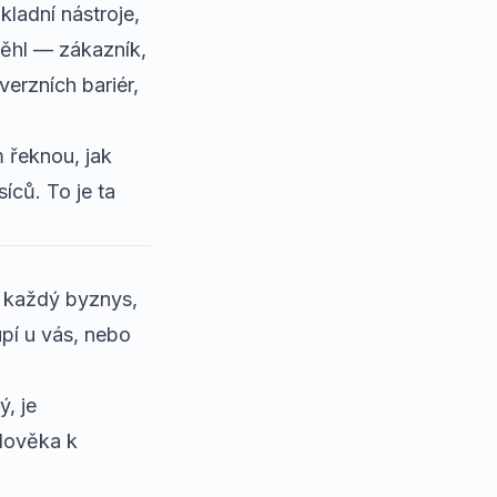
ladní nástroje,
oběhl — zákazník,
verzních bariér
,
 řeknou, jak
íců. To je ta
o každý byznys,
pí u vás, nebo
, je
člověka k