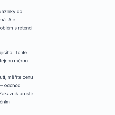
ákazníky do
ená. Ale
oblém s retencí
jícího. Tohle
 stejnou měrou
utí, měříte cenu
e — odchod
 Zákazník prostě
íčním