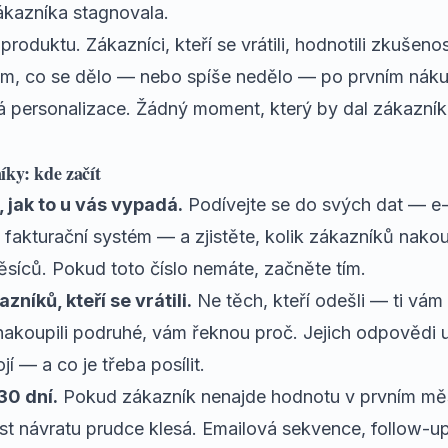
ákazníka stagnovala.
produktu. Zákazníci, kteří se vrátili, hodnotili zkušeno
om, co se dělo — nebo spíše nedělo — po prvním nák
á personalizace. Žádný moment, který by dal zákazníko
íky: kde začít
, jak to u vás vypadá.
Podívejte se do svých dat — e
fakturační systém — a zjistěte, kolik zákazníků nakou
ěsíců. Pokud toto číslo nemáte, začněte tím.
zníků, kteří se vrátili.
Ne těch, kteří odešli — ti vám
í nakoupili podruhé, vám řeknou proč. Jejich odpovědi
jí — a co je třeba posílit.
30 dní.
Pokud zákazník nenajde hodnotu v prvním měs
 návratu prudce klesá. Emailová sekvence, follow-u