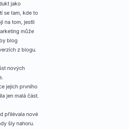
dukt jako
í se tam, kde to
 na tom, jestli
marketing může
aby blog
verzích z blogu
.
růst nových
e.
e jejich prvního
a jen malá část.
d přilévala nové
ady šly nahoru.