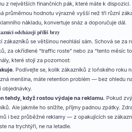
nu z největších finančních pák, které máte k dispozici.
, má průměrnou hodnotu výrazně vyšší než tři různí zák
klamního nákladu, konvertuje snáz a doporučuje dál.
azníci odcházejí příliš brzy
cí zákazníků se většinou neohlásí sám. Schová se za r
, za okřídlené “traffic roste” nebo za “tento měsíc to
nály, které stojí za pozornost:
kuje.
Podívejte se, kolik zákazníků z loňského roku 
azná menšina, máte retention problém — bez ohledu na
í objednávky.
en tehdy, když rostou výdaje na reklamu.
Pokud zvýš
níků. Ale jakmile ho snížíte, příjmy padnou zpátky. Zd
íjmů i bez průběžné reklamy — z opakujících se zákazn
te na trychtýři, ne na letadle.