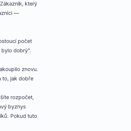
 Zákazník, který
azníci —
ostoucí počet
 bylo dobrý”.
nakoupilo znovu.
 to, jak dobře
íte rozpočet,
ravý byznys
íků. Pokud tuto