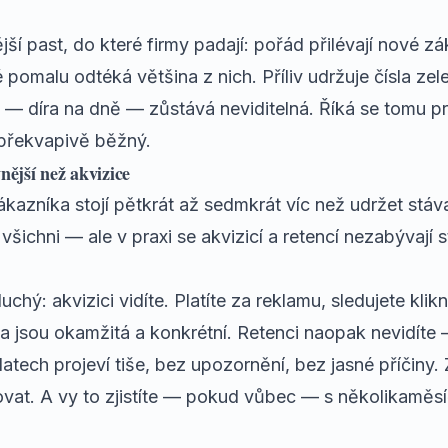
ější past, do které firmy padají: pořád přilévají nové z
 pomalu odtéká většina z nich. Příliv udržuje čísla zel
 — díra na dně — zůstává neviditelná. Říká se tomu pr
 překvapivě běžný.
vnější než akvizice
kazníka stojí pětkrát až sedmkrát víc než udržet stáva
o všichni — ale v praxi se akvizicí a retencí nezabývají
hý: akvizici vidíte. Platíte za reklamu, sledujete klikn
sla jsou okamžitá a konkrétní. Retenci naopak nevidít
atech projeví tiše, bez upozornění, bez jasné příčiny.
vat. A vy to zjistíte — pokud vůbec — s několikaměs