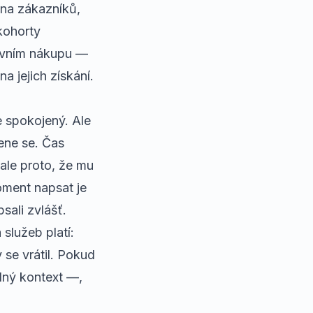
na zákazníků,
 kohorty
prvním nákupu —
a jejich získání.
 spokojený. Ale
ene se. Čas
ale proto, že mu
oment napsat je
psali zvlášť.
 služeb platí:
 se vrátil. Pokud
dný kontext —,