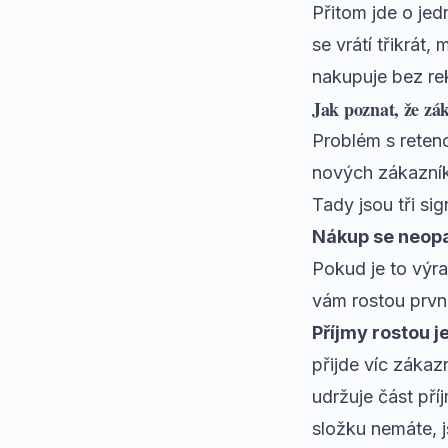
Přitom jde o jed
se vrátí třikrát
nakupuje bez re
Jak poznat, že zák
Problém s reten
nových zákazníků
Tady jsou tři sig
Nákup se neopa
Pokud je to výr
vám rostou prvn
Příjmy rostou j
přijde víc zákaz
udržuje část př
složku nemáte, js