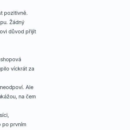
st pozitivně.
upu. Žádný
vi důvod přijít
-shopová
pilo víckrát za
 neodpoví. Ale
 ukážou, na čem
íci,
p po prvním