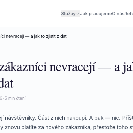
Služby
Jak pracujeme
O nás
Ref
i nevracejí — a jak to zjistit z dat
zákazníci nevracejí — a ja
 dat
26
•
5 min čtení
í návštěvníky. Část z nich nakoupí. A pak — nic. Příště
 znovu platíte za nového zákazníka, přestože toho sta