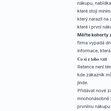
nákupu, nabídka
které stojí mini
který narazil na 
které i první nák
Měřte kohorty z
firma vypadá dn
informace, kter
Co si z toho vzít
Retence není té
kde zákazník mů
jinde.
Přidávat nové zá
mnohonásobně le
prvnímu nákupu