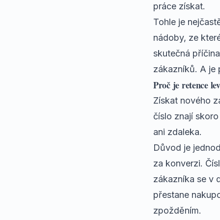
práce získat.
Tohle je nejčast
nádoby, ze které
skutečná příčina
zákazníků. A je
Proč je retence le
Získat nového zá
číslo znají skor
ani zdaleka.
Důvod je jednoduc
za konverzi. Čí
zákazníka se v d
přestane nakupo
zpožděním.