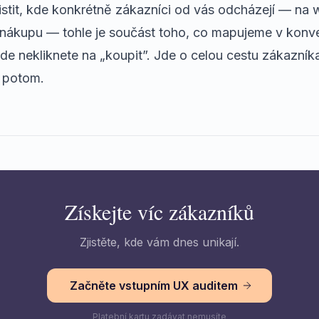
istit, kde konkrétně zákazníci od vás odcházejí — na
nákupu — tohle je součást toho, co mapujeme v
konve
kde nekliknete na „koupit”. Jde o celou cestu zákazní
e potom.
Získejte víc zákazníků
Zjistěte, kde vám dnes unikají.
Začněte vstupním UX auditem
Platební kartu zadávat nemusíte