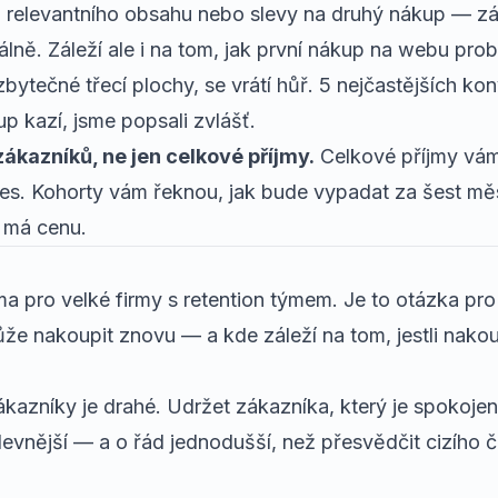
 relevantního obsahu nebo slevy na druhý nákup — zák
málně. Záleží ale i na tom, jak první nákup na webu pr
zbytečné třecí plochy, se vrátí hůř.
5 nejčastějších kon
up kazí, jsme popsali zvlášť.
ákazníků, ne jen celkové příjmy.
Celkové příjmy vám
es. Kohorty vám řeknou, jak bude vypadat za šest měs
á má cenu.
ma pro velké firmy s retention týmem. Je to otázka pr
že nakoupit znovu — a kde záleží na tom, jestli nakou
kazníky je drahé. Udržet zákazníka, který je spokojený
vnější — a o řád jednodušší, než přesvědčit cizího 
.