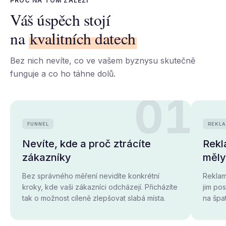
PROČ NA TOM ZÁLEŽÍ
Váš úspěch stojí
na
kvalitních datech
Bez nich nevíte, co ve vašem byznysu skutečně
funguje a co ho táhne dolů.
01
FUNNEL
REKL
Nevíte, kde a proč ztrácíte
Rekl
zákazníky
měl
Bez správného měření nevidíte konkrétní
Reklam
kroky, kde vaši zákazníci odcházejí. Přicházíte
jim po
tak o možnost cíleně zlepšovat slabá místa.
na špa