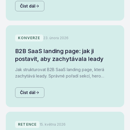
Číst dál
KONVERZE
23. února 2026
B2B SaaS landing page: jak ji
postavit, aby zachytávala leady
Jak strukturovat B2B SaaS landing page, která
zachytává leady. Správné pořadí sekcí, hero
sekce, social proof, pricing a FAQ s konkrétními
příklady.
Číst dál
RETENCE
15. května 2026