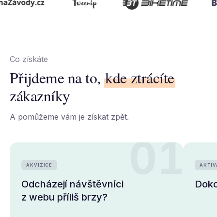
BRIDG
Co získáte
Přijdeme na to,
kde ztrácíte
zákazníky
A pomůžeme vám je získat zpět.
01
AKVIZICE
AKTIV
Odcházejí návštěvníci
Doko
z webu příliš brzy?