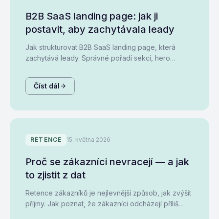
B2B SaaS landing page: jak ji
postavit, aby zachytávala leady
Jak strukturovat B2B SaaS landing page, která
zachytává leady. Správné pořadí sekcí, hero
sekce, social proof, pricing a FAQ s konkrétními
příklady.
Číst dál
RETENCE
15. května 2026
Proč se zákazníci nevracejí — a jak
to zjistit z dat
Retence zákazníků je nejlevnější způsob, jak zvýšit
příjmy. Jak poznat, že zákazníci odcházejí příliš
brzy, co za tím stojí, a kde konkrétně začít.