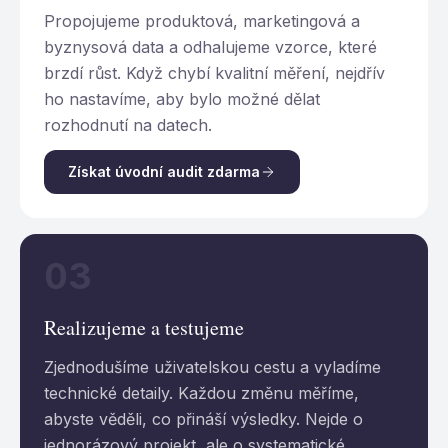
Propojujeme produktová, marketingová a
byznysová data a odhalujeme vzorce, které
brzdí růst. Když chybí kvalitní měření, nejdřív
ho nastavíme, aby bylo možné dělat
rozhodnutí na datech.
Získat úvodní audit zdarma
03
Realizujeme a testujeme
Zjednodušíme uživatelskou cestu a vyladíme
technické detaily. Každou změnu měříme,
abyste věděli, co přináší výsledky. Nejde o
jednorázový projekt, ale o systematické