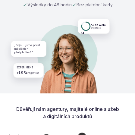
Výsledky do 48 hodin
Bez platební karty
Audit webu
příležitostí
14
„Zvýšili jsme počet
měsíčních
předplatitelů.“
EXPERIMENT
+18 %
registrací
Důvěřují nám agentury, majitelé online služeb
a digitálních produktů