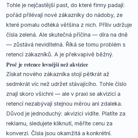
Tohle je nejčastější past, do které firmy padají:
pořád přilévají nové zákazníky do nádoby, ze
které pomalu odtéká většina z nich. Příliv udržuje
čísla zelená. Ale skutečná příčina — díra na dně
— zůstává neviditelná. Říká se tomu problém s
retencí zákazníků. A je překvapivě běžný.
Proč je retence levnější než akvizice
Získat nového zákazníka stojí pětkrát až
sedmkrát víc než udržet stávajícího. Tohle číslo
znají skoro všichni — ale v praxi se akvizicí a
retencí nezabývají stejnou měrou ani zdaleka.
Důvod je jednoduchý: akvizici vidíte. Platíte za
reklamu, sledujete kliknutí, měříte cenu za
konverzi. Čísla jsou okamžitá a konkrétní.