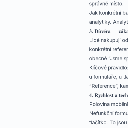
správné místo.
Jak konkrétní ba
analytiky. Analy
3. Důvěra — záka
Lidé nakupují od
konkrétní refere
obecné “Jsme spo
Klíčové pravidlo
u formuláře, u t
“Reference”, ka
4. Rychlost a tec
Polovina mobilní
Nefunkční formul
tlačítko. To jso