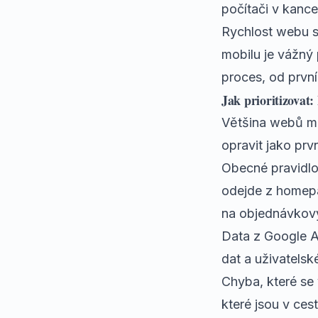
počítači v kancel
Rychlost webu
s
mobilu je vážný 
proces, od první 
Jak prioritizovat:
Většina webů má
opravit jako prv
Obecné pravidlo
odejde z homepa
na objednávkový
Data z Google A
dat a uživatelsk
Chyba, které se 
které jsou v ces