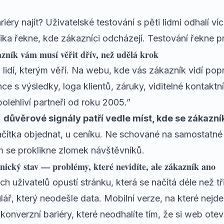
riéry najít?
Uživatelské testování
s pěti lidmi odhalí v
tika řekne, kde zákazníci odcházejí. Testování řekne p
zník vám musí věřit dřív, než udělá krok
 lidí, kterým věří. Na webu, kde vás zákazník vidí popr
nce s výsledky, loga klientů, záruky, viditelné kontaktn
lehliví partneři od roku 2005.”
:
důvěrové signály patří vedle míst, kde se zákazní
lačítka objednat, u ceníku. Ne schované na samostatné
m se proklikne zlomek návštěvníků.
hnický stav — problémy, které nevidíte, ale zákazník ano
ch uživatelů opustí stránku, která se načítá déle než tř
ář, který neodešle data. Mobilní verze, na které nejde
u konverzní bariéry, které neodhalíte tím, že si web ot