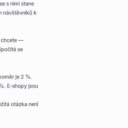
se s nimi stane
h návštěvníků k
o chcete —
Spočítá se
 poměr je 2 %.
%. E-shopy jsou
ežitá otázka není