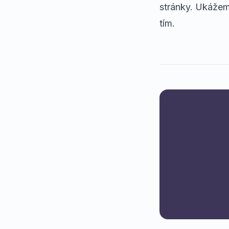
stránky
. Ukážem
tím.