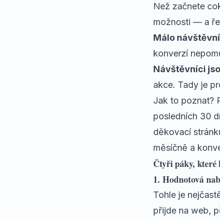
Než začnete coko
možnosti — a řeš
Málo návštěvní
konverzí nepomůž
Návštěvníci jso
akce. Tady je pr
Jak to poznat? 
posledních 30 dn
děkovací stránk
měsíčně a konver
Čtyři páky, které 
1. Hodnotová nab
Tohle je nejčast
přijde na web, p