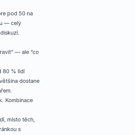
óre pod 50 na
nu — celý
diskuzí.
avit” — ale “co
 80 % lidí
 většina dostane
ářem.
ik. Kombinace
dí, místo těch,
tránkou s