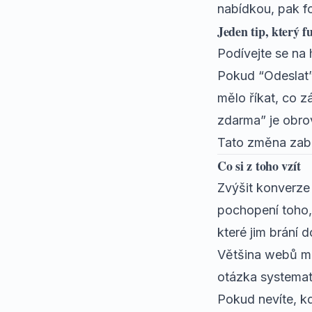
nabídkou, pak f
Jeden tip, který 
Podívejte se na
Pokud “Odeslat”,
mělo říkat, co z
zdarma” je obrov
Tato změna zabe
Co si z toho vzít
Zvýšit konverze
pochopení toho, 
které jim brání d
Většina webů má 
otázka systemat
Pokud nevíte, k