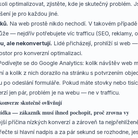
li optimalizovat, zjistěte, kde je skutečný problém. 
ení je pro každou jiné.
ků.
Na web prostě nikdo nechodí. V takovém případě
e — nejdřív potřebujete víc trafficu (SEO, reklamy, 
u, ale nekonvertují.
Lidé přicházejí, prohlíží si web 
ostor pro konverzní optimalizaci.
Podívejte se do Google Analytics: kolik návštěv web m
í a kolik z nich dorazilo na stránku s potvrzením obj
u po odeslání formuláře. Pokud máte stovky nebo tisí
zí jen pár, problém je na webu — ne v trafficu.
konverze skutečně ovlivňují
ídka — zákazník musí ihned pochopit, proč zrovna vy
ější příčina nízkých konverzí a zároveň ta nejpřehlížen
řečte si hlavní nadpis a za pár sekund se rozhodne, je