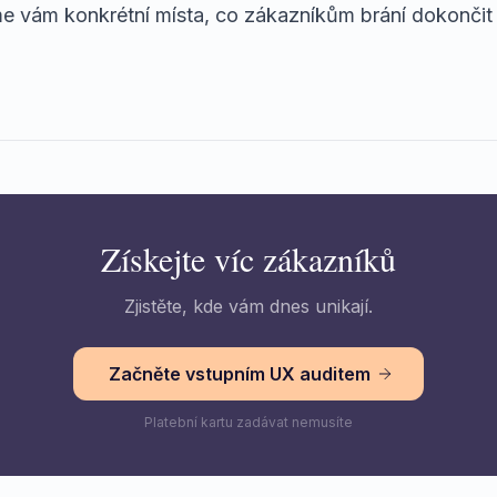
e vám konkrétní místa, co zákazníkům brání dokončit 
Získejte víc zákazníků
Zjistěte, kde vám dnes unikají.
Začněte vstupním UX auditem
Platební kartu zadávat nemusíte