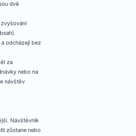
Jsou dvě
 zvyšování
obsah).
— a odcházejí bez
ěl za
ednávky nebo na
ce návštěv
ější. Návštěvník
stli zůstane nebo