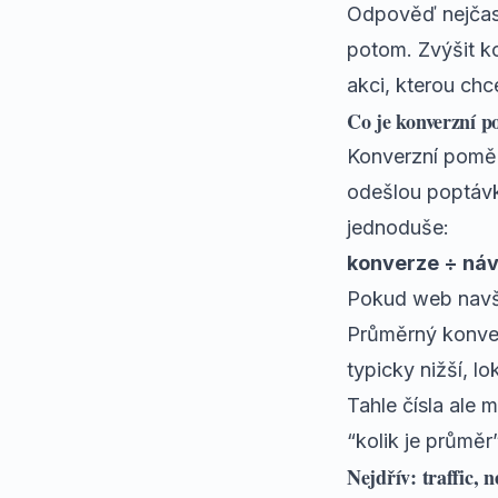
Odpověď nejčastě
potom. Zvýšit k
akci, kterou chc
Co je konverzní p
Konverzní poměr
odešlou poptávk
jednoduše:
konverze ÷ náv
Pokud web navští
Průměrný konve
typicky nižší, l
Tahle čísla ale 
“kolik je průměr
Nejdřív: traffic, 