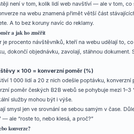
ji není v tom, kolik lidí web navštíví — ale v tom, co 
onverze na webu znamená přimět větší část stávajícíc
ete. A to bez koruny navíc do reklamy.
oměr a jak ho změřit
 je procento návštěvníků, kteří na webu udělají to, c
u, dokončí objednávku, zavolají, stáhnou dokument. 
štěvy × 100 = konverzní poměr (%)
ví 1 000 lidí a 20 z nich odešle poptávku, konverzní
rzní poměr českých B2B webů se pohybuje mezi 1–3 
okální služby mohou být i výše.
mají smysl jen ve srovnání se sebou samým v čase. Důl
” — ale “roste to, nebo klesá, a proč?”
nebo konverze?