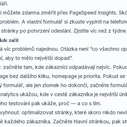
áři.
i můžete zdarma změřit přes PageSpeed Insights. Sk
problém. A vlastní formulář si zkuste vyplnit na telefo
stránky po potvrzení odeslání. Zjistíte víc než z týdne 
 kde začít
 víc problémů najednou. Otázka není “co všechno opr
ní, aby to mělo největší dopad”.
: začněte tam, kde zákazníci odpadávají nejvíc. Pokud
ge bez dalšího kliku, homepage je priorita. Pokud se
 formulář, ale jen zlomek ho dokončí, začněte formul
nalytics ukážou, kde v cestě zákazníka je největší ún
ého testování pak ukáže, proč — a co s tím.
vyhnout: optimalizovat stránky, které skoro nikdo nevi
tě každého zákazníka. Začněte hlavní stránkou, pak s