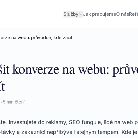
Služby
Jak pracujeme
O nás
Ref
verze na webu: průvodce, kde začít
šit konverze na webu: prův
t
6
•
5 min čtení
e. Investujete do reklamy, SEO funguje, lidé na web př
távky a zákazníci nepřibývají stejným tempem. Kde j