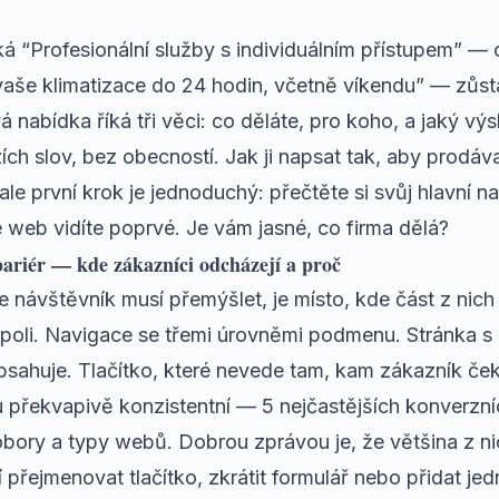
ká “Profesionální služby s individuálním přístupem” —
vaše klimatizace do 24 hodin, včetně víkendu” — zůst
nabídka říká tři věci: co děláte, pro koho, a jaký vý
ích slov, bez obecností.
Jak ji napsat tak, aby prodáv
e první krok je jednoduchý: přečtěte si svůj hlavní na
e web vidíte poprvé. Je vám jasné, co firma dělá?
bariér — kde zákazníci odcházejí a proč
 návštěvník musí přemýšlet, je místo, kde část z nich
 poli. Navigace se třemi úrovněmi podmenu. Stránka s 
sahuje. Tlačítko, které nevede tam, kam zákazník ček
ou překvapivě konzistentní —
5 nejčastějších konverzn
obory a typy webů. Dobrou zprávou je, že většina z n
 přejmenovat tlačítko, zkrátit formulář nebo přidat je