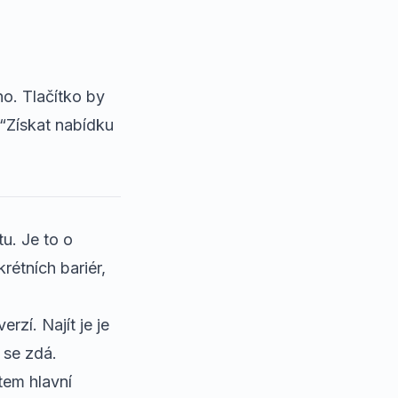
o. Tlačítko by
 “Získat nabídku
u. Je to o
rétních bariér,
zí. Najít je je
 se zdá.
tem hlavní