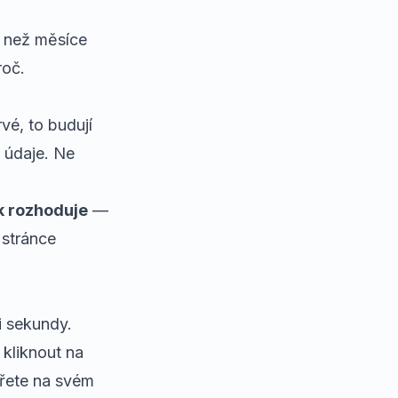
íc než měsíce
roč.
vé, to budují
í údaje. Ne
k rozhoduje
—
 stránce
i sekundy.
 kliknout na
evřete na svém