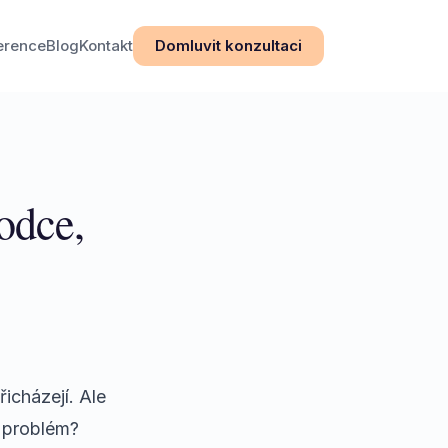
erence
Blog
Kontakt
Domluvit konzultaci
odce,
icházejí. Ale
e problém?