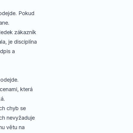
 odejde. Pokud
ane.
sledek zákazník
ala
, je disciplína
dpis a
 odejde.
cenami, která
á.
ích chyb
se
ich nevyžaduje
dnu větu na