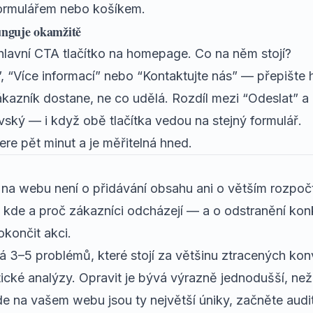
ormulářem nebo košíkem.
funguje okamžitě
 hlavní CTA tlačítko na homepage. Co na něm stojí?
 “Více informací” nebo “Kontaktujte nás” — přepište h
ákazník dostane, ne co udělá. Rozdíl mezi “Odeslat” a
ský — i když obě tlačítka vedou na stejný formulář.
re pět minut a je měřitelná hned.
 na webu není o přidávání obsahu ani o větším rozpočt
kde a proč zákazníci odcházejí — a o odstranění konk
okončit akci.
3–5 problémů, které stojí za většinu ztracených konver
ické analýzy. Opravit je bývá výrazně jednodušší, než
de na vašem webu jsou ty největší úniky,
začněte audi