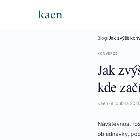
Blog
/
Jak zvýšit kon
KONVERZE
Jak zvý
kde začí
Kaen
•
8. dubna 202
Návštěvnost rost
objednávky, pop