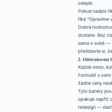
odejde.
Pokud nadpis ří
říká “Opravíme 
Dobrá hodnotová 
dostane. Bez ciz
sama o sobě — al
představte si, ž
2. Odstraňování 
Každé místo, kde
Formulář s osmi
žádné ceny neob
Tyto bariéry js
opakuje napříč 
redesign — stačí